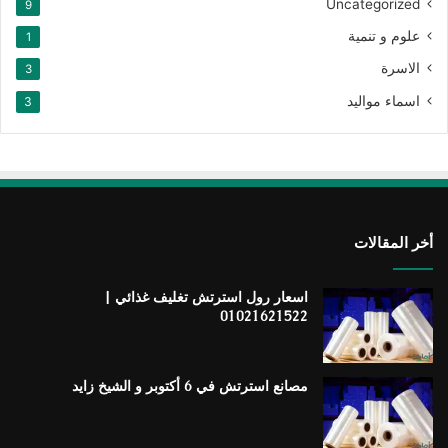
Uncategorized
9
علوم و تنمية
1
الاسرة
3
اسماء مواليد
3
أخر المقالات
اسعار رول استرتش تغليف غذائي |
01021621522
مصانع استرتش في 6 أكتوبر و الشيخ زايد