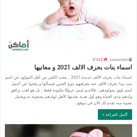
6٬422
sarawaled
اسماء بنات بحرف الالف 2021 و معانيها
اسماء بنات بحرف الالف جديدة 2021 , يبحث الكثير من أهل المولود عن اسم
بنت يبدا بحرف الالف عند معرفتهم بنوع الجنين فيسألوا و يبحثوا عن أجمل
اسم يليق بمولودهم ، فالاسم ليس حروفًا مكتوبة فقط ، بل هو لقب يرافق
ولدهم مدى الحياة وهو أول هدية يقدمها الأهل لولدهم يصفونه به ويحمل
نصيبه منه نقدم لك الان فى موقع…
أكمل القراءة »